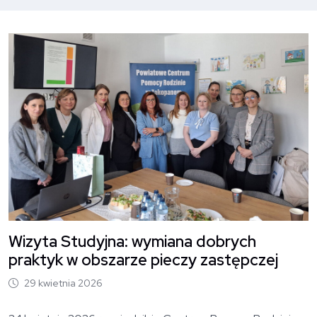
O
Wizyta Studyjna: wymiana dobrych
praktyk w obszarze pieczy zastępczej
29 kwietnia 2026