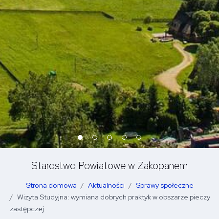
Starostwo Powiatowe w Zakopanem
Strona domowa
Aktualności
Sprawy społeczne
Wizyta Studyjna: wymiana dobrych praktyk w obszarze pieczy
zastępczej