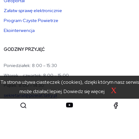
Geoportal
Załatw sprawę elektronicznie
Program Czyste Powietrze
Ekointerwencja
GODZINY PRZYJĘĆ
Poniedziałek: 8:00 – 15:30
Wtorek – czwartek: 8:00 – 15:00
Ta strona używa ciasteczek (cookies), dzięki którym nasz serwis
Piątek: 8:00 – 14:30
X
może działać lepiej.
Dowiedz się więcej
sekretariat@powiat.tatry.pl
+48 18 20 17 100
+48 18 20 01 001
KATEGORIE