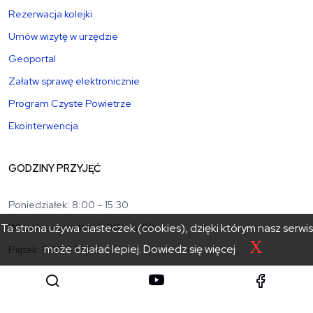
Rezerwacja kolejki
Umów wizytę w urzędzie
Geoportal
Załatw sprawę elektronicznie
Program Czyste Powietrze
Ekointerwencja
GODZINY PRZYJĘĆ
Poniedziałek: 8:00 – 15:30
Wtorek – czwartek: 8:00 – 15:00
Ta strona używa ciasteczek (cookies), dzięki którym nasz serwis
X
może działać lepiej.
Dowiedz się więcej
Piątek: 8:00 – 14:30
sekretariat@powiat.tatry.pl
+48 18 20 17 100