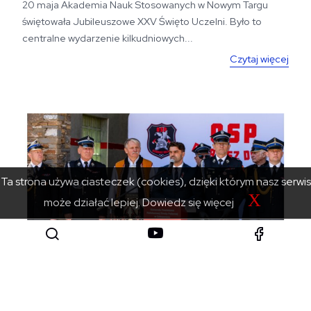
20 maja Akademia Nauk Stosowanych w Nowym Targu
świętowała Jubileuszowe XXV Święto Uczelni. Było to
centralne wydarzenie kilkudniowych...
Czytaj więcej
Ta strona używa ciasteczek (cookies), dzięki którym nasz serwis
X
może działać lepiej.
Dowiedz się więcej
6 maja 2026
Nowa remiza w Dzianiszu Dolnym