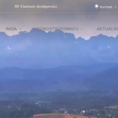
Pr
Klawisze dostępności
Kontrast
RADA
JEDNOSTKI POWIATU
AKTUALN