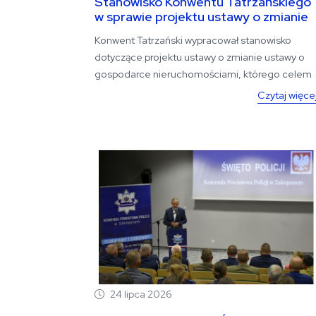
Stanowisko Konwentu Tatrzańskiego
w sprawie projektu ustawy o zmianie
ustawy o gospodarce...
Konwent Tatrzański wypracował stanowisko
dotyczące projektu ustawy o zmianie ustawy o
gospodarce nieruchomościami, którego celem
jest...
Czytaj więce
24 lipca 2026