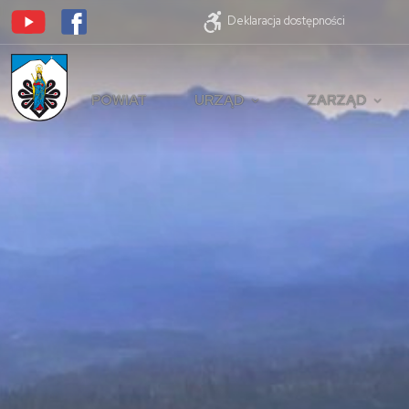
Deklaracja dostępności
POWIAT
URZĄD
ZARZĄD