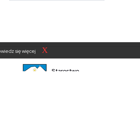
X
wiedz się więcej
Starostwo
Powiatowe
w Zakopanem
SKONTAKTUJ SIĘ