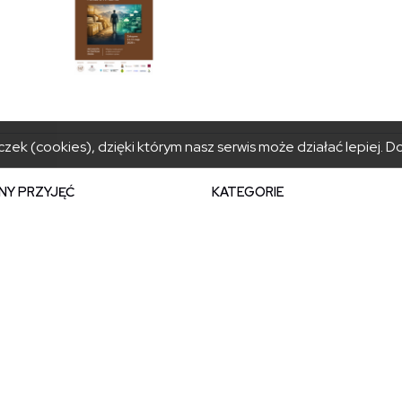
zek (cookies), dzięki którym nasz serwis może działać lepiej.
Do
NY PRZYJĘĆ
KATEGORIE
iałek: 8:00 – 15:30
Powiat
– czwartek: 8:00 – 15:00
Urząd
 8:00 – 14:30
Zarząd
riat@powiat.tatry.pl
Rada
20 17 100
Jednostki powiatu
20 01 001
Aktualności