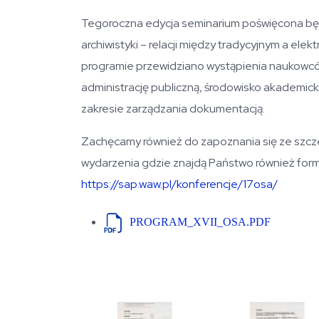
Tegoroczna edycja seminarium poświęcona bę
archiwistyki – relacji między tradycyjnym a e
programie przewidziano wystąpienia naukowców 
administrację publiczną, środowisko akademick
zakresie zarządzania dokumentacją.
Zachęcamy również do zapoznania się ze szcze
wydarzenia gdzie znajdą Państwo również form
https://sap.waw.pl/konferencje/17osa/
PROGRAM_XVII_OSA.PDF