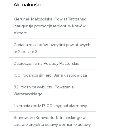
Aktualności
 stronę
Kierunek Małopolska: Powiat Tatrzański
inauguruje promocję regionu w Kraków
Airport
Zmiana rozkładów jazdy linii powiatowych
nr 2 oraz nr 3
Zaproszenie na Posiady Pasterskie
100. rocznica śmierci Jana Kasprowicza
82. rocznica wybuchu Powstania
Warszawskiego
1 sierpnia godz.17:00 - sygnał alarmowy
Stanowisko Konwentu Tatrzańskiego w
sprawie projektu ustawy o zmianie ustawy