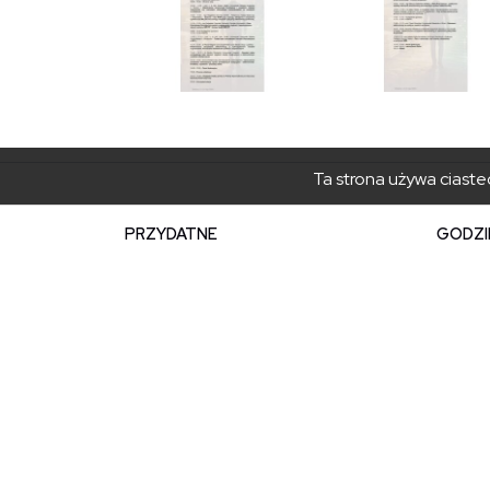
Ta strona używa ciastec
PRZYDATNE
GODZI
Rezerwacja kolejki
Poniedz
Umów wizytę w urzędzie
Wtorek 
Geoportal
Piątek:
Załatw sprawę elektronicznie
sekreta
Program Czyste Powietrze
+48 18 
Ekointerwencja
+48 18 