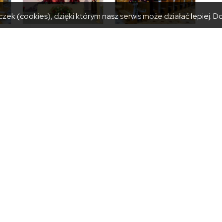
zek (cookies), dzięki którym nasz serwis może działać lepiej.
Do
NY PRZYJĘĆ
KATEGORIE
iałek: 8:00 – 15:30
Powiat
– czwartek: 8:00 – 15:00
Urząd
 8:00 – 14:30
Zarząd
riat@powiat.tatry.pl
Rada
20 17 100
Jednostki powiatu
20 01 001
Aktualności
Kontakt