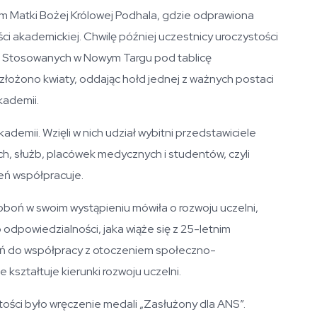
um Matki Bożej Królowej Podhala, gdzie odprawiona
ści akademickiej. Chwilę później uczestnicy uroczystości
uk Stosowanych w Nowym Targu pod tablicę
złożono kwiaty, oddając hołd jednej z ważnych postaci
Akademii.
kademii. Wzięli w nich udział wybitni przedstawiciele
ich, służb, placówek medycznych i studentów, czyli
ień współpracuje.
boń w swoim wystąpieniu mówiła o rozwoju uczelni,
 odpowiedzialności, jaka wiąże się z 25-letnim
sień do współpracy z otoczeniem społeczno-
 kształtuje kierunki rozwoju uczelni.
ści było wręczenie medali „Zasłużony dla ANS”.