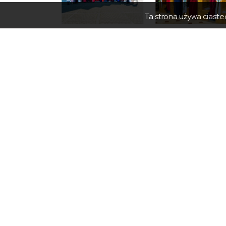
Ta strona używa ciastec
PRZYDATNE
GODZI
Rezerwacja kolejki
Poniedz
Umów wizytę w urzędzie
Wtorek 
Geoportal
Piątek:
Załatw sprawę elektronicznie
sekreta
Program Czyste Powietrze
+48 18 
Ekointerwencja
+48 18 