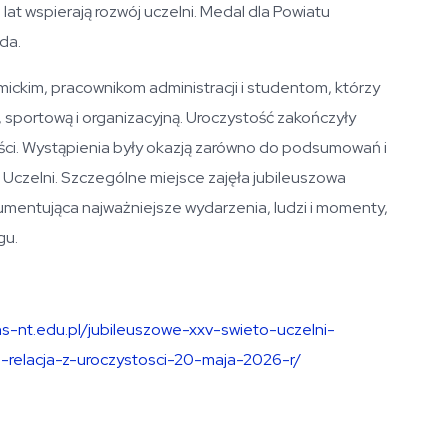
d lat wspierają rozwój uczelni. Medal dla Powiatu
da.
ckim, pracownikom administracji i studentom, którzy
, sportową i organizacyjną. U
roczystość zakończyły
ci. Wystąpienia były okazją zarówno do podsumowań i
ią Uczelni. Szczególne miejsce zajęła jubileuszowa
umentująca najważniejsze wydarzenia, ludzi i momenty,
gu.
ns-nt.edu.pl/jubileuszowe-xxv-swieto-uczelni-
elacja-z-uroczystosci-20-maja-2026-r/