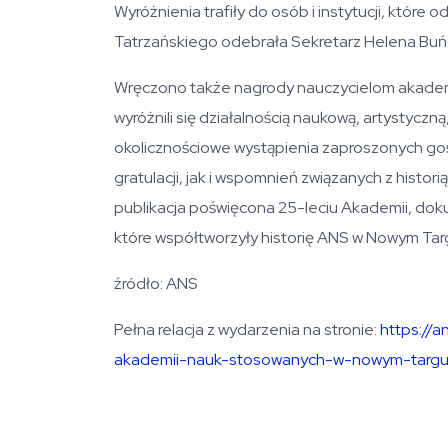
Wyróżnienia trafiły do osób i instytucji, które o
Tatrzańskiego odebrała Sekretarz Helena Buń
Wręczono także nagrody nauczycielom akademi
wyróżnili się działalnością naukową, artystyczną
okolicznościowe wystąpienia zaproszonych goś
gratulacji, jak i wspomnień związanych z histor
publikacja poświęcona 25-leciu Akademii, dok
które współtworzyły historię ANS w Nowym Tar
źródło: ANS
Pełna relacja z wydarzenia na stronie:
https://a
akademii-nauk-stosowanych-w-nowym-targu-r