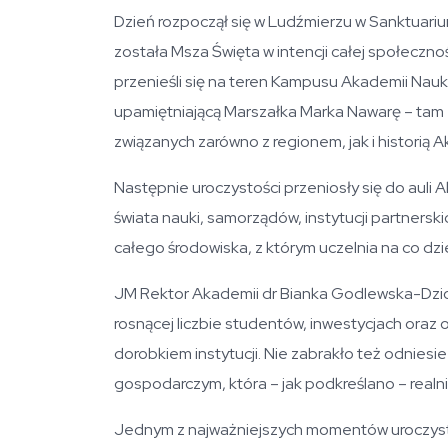
Dzień rozpoczął się w Ludźmierzu w Sanktuari
została Msza Święta w intencji całej społeczno
przenieśli się na teren Kampusu Akademii Na
upamiętniającą Marszałka Marka Nawarę – tam 
związanych zarówno z regionem, jak i historią 
Następnie uroczystości przeniosły się do auli A
świata nauki, samorządów, instytucji partnersk
całego środowiska, z którym uczelnia na co dz
JM Rektor Akademii dr Bianka Godlewska-Dzio
rosnącej liczbie studentów, inwestycjach oraz o
dorobkiem instytucji. Nie zabrakło też odnie
gospodarczym, która – jak podkreślano – realnie
Jednym z najważniejszych momentów uroczysto