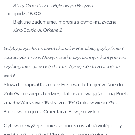
Stary Cmentarz na Pęksowym Brzyzku
godz. 18.00
Błękitne zadumanie. Impresja słowno-muzyczna
Kino Sokół, ul. Orkana 2
Gdyby przyszło mi nawet skonać w Honolulu, gdyby śmierć
zaskoczyła mnie w Nowym Jorku czy na innym kontynencie
czy biegunie – ja wrócę do Tatr! Wyrwę się i tu zostanę na
wieki!
Słowa te napisał Kazimierz Przerwa-Tetmajer w liście do
Zofii Gabińskiej czterdzieści lat przed swoją śmiercią. Poeta
zmarł w Warszawie 18 stycznia 1940 roku w wieku 75 lat.
Pochowano go na Cmentarzu Powązkowskim.
Cytowane wyżej zdanie uznano za ostatnią wolę poety.
Rychło też, bo już w 1946 roku, pojawiły się głosy,