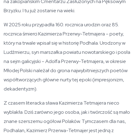
na zakopiańskim Cmentarzu Zasłużonych na Pęksowym
Brzyzku. I tu już zostanie na wieki.
W 2025 roku przypadła 160. rocznica urodzin oraz 85.
rocznica śmierci Kazimierza Przerwy-Tetmajera – poety,
który na trwale wpisał się w historię Podhala. Urodzony w
Ludźmierzu, syn marszałka powiatu nowotarskiego i posła
na sejm galicyjski – Adolfa Przerwy-Tetmajera, w okresie
Młodej Polski należał do grona najwybitniejszych poetów
współtworzących główne nurty tej epoki (impresjonizm,
dekadentyzm).
Z czasem literacka sława Kazimierza Tetmajera nieco
wyblakła. Dziś zarówno jego osoba, jak i twórczość są mało
znane szerszemu ogółowi Polaków. Tymczasem dla nas,
Podhalan, Kazimierz Przerwa-Tetmajer jest jedną z