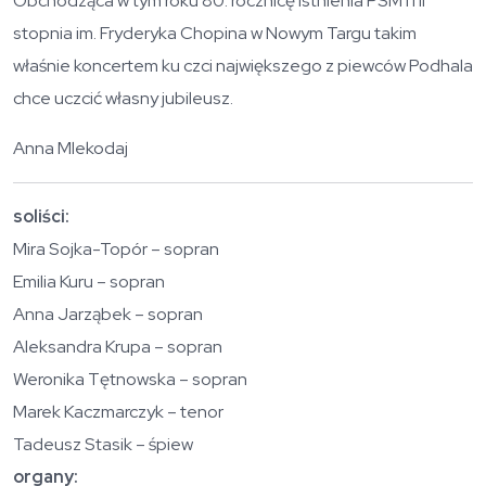
Obchodząca w tym roku 80. rocznicę istnienia PSM I i II
stopnia im. Fryderyka Chopina w Nowym Targu takim
właśnie koncertem ku czci największego z piewców Podhala
chce uczcić własny jubileusz.
Anna Mlekodaj
soliści:
Mira Sojka-Topór – sopran
Emilia Kuru – sopran
Anna Jarząbek – sopran
Aleksandra Krupa – sopran
Weronika Tętnowska – sopran
Marek Kaczmarczyk – tenor
Tadeusz Stasik – śpiew
organy: