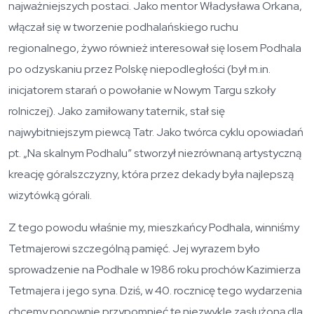
najważniejszych postaci. Jako mentor Władysława Orkana,
włączał się w tworzenie podhalańskiego ruchu
regionalnego, żywo również interesował się losem Podhala
po odzyskaniu przez Polskę niepodległości (był m.in.
inicjatorem starań o powołanie w Nowym Targu szkoły
rolniczej). Jako zamiłowany taternik, stał się
najwybitniejszym piewcą Tatr. Jako twórca cyklu opowiadań
pt. „Na skalnym Podhalu” stworzył niezrównaną artystyczną
kreację góralszczyzny, która przez dekady była najlepszą
wizytówką górali.
Z tego powodu właśnie my, mieszkańcy Podhala, winniśmy
Tetmajerowi szczególną pamięć. Jej wyrazem było
sprowadzenie na Podhale w 1986 roku prochów Kazimierza
Tetmajera i jego syna. Dziś, w 40. rocznicę tego wydarzenia
chcemy ponownie przypomnieć tę niezwykle zasłużoną dla