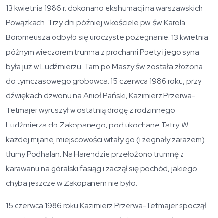
13 kwietnia 1986 r. dokonano ekshumacji na warszawskich
Powązkach. Trzy dni później w kościele pw. św. Karola
Boromeusza odbyło się uroczyste pożegnanie. 13 kwietnia
późnym wieczorem trumna z prochami Poety i jego syna
była już w Ludźmierzu. Tam po Maszy św. została złożona
do tymczasowego grobowca. 15 czerwca 1986 roku, przy
dźwiękach dzwonu na Anioł Pański, Kazimierz Przerwa-
Tetmajer wyruszył w ostatnią drogę z rodzinnego
Ludźmierza do Zakopanego, pod ukochane Tatry. W
każdej mijanej miejscowości witały go (i żegnały zarazem)
tłumy Podhalan. Na Harendzie przełożono trumnę z
karawanu na góralski fasiąg i zaczął się pochód, jakiego
chyba jeszcze w Zakopanem nie było.
15 czerwca 1986 roku Kazimierz Przerwa-Tetmajer spoczął