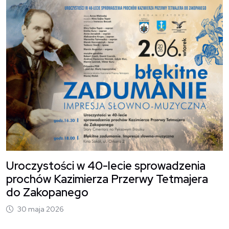
O
Uroczystości w 40-lecie sprowadzenia
prochów Kazimierza Przerwy Tetmajera
do Zakopanego
30 maja 2026