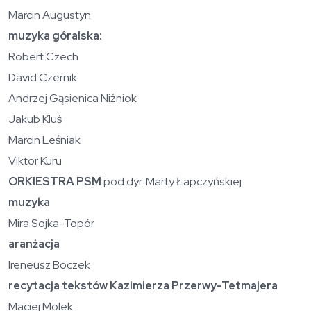
Marcin Augustyn
muzyka góralska:
Robert Czech
David Czernik
Andrzej Gąsienica Niźniok
Jakub Kluś
Marcin Leśniak
Viktor Kuru
ORKIESTRA PSM
pod dyr. Marty Łapczyńskiej
muzyka
Mira Sojka-Topór
aranżacja
Ireneusz Boczek
recytacja tekstów Kazimierza Przerwy-Tetmajera
Maciej Molek