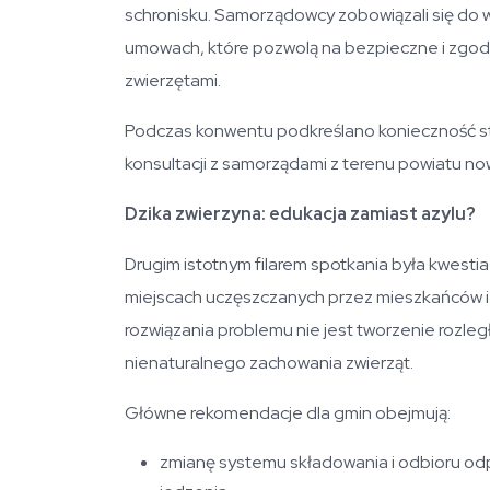
schronisku. Samorządowcy zobowiązali się do
umowach, które pozwolą na bezpieczne i zgodn
zwierzętami.
Podczas konwentu podkreślano konieczność s
konsultacji z samorządami z terenu powiatu now
Dzika zwierzyna: edukacja zamiast azylu?
Drugim istotnym filarem spotkania była kwestia d
miejscach uczęszczanych przez mieszkańców i t
rozwiązania problemu nie jest tworzenie rozleg
nienaturalnego zachowania zwierząt.
Główne rekomendacje dla gmin obejmują:
zmianę systemu składowania i odbioru od