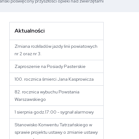
ński poświęcony przyszłości opieki nad zwierzętami
Aktualności
 stronę
Zmiana rozkładów jazdy linii powiatowych
nr 2 oraz nr 3.
Zaproszenie na Posiady Pasterskie
100. rocznica śmierci Jana Kasprowicza
82. rocznica wybuchu Powstania
Warszawskiego
1 sierpnia godz.17:00 - sygnał alarmowy
Stanowisko Konwentu Tatrzańskiego w
sprawie projektu ustawy o zmianie ustawy