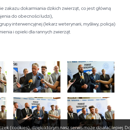
e zakazu dokarmiania dzikich zwierząt, co jest główną
jenia do obecności ludzi),
py interwencyjnej (lekarz weterynarii, myśliwy, policja)
enia i opieki dla rannych zwierząt.
zek (cookies), dzięki którym nasz serwis może działać lepiej.
Do