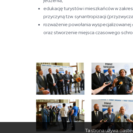
jedzenia,
edukację turystów i mieszkańców w zakresi
przyczyną tzw. synantropizacji (przyzwycza
rozważenie powołania wyspecjalizowanej gru
oraz stworzenie miejsca czasowego schroni
Ta strona używa ciastec