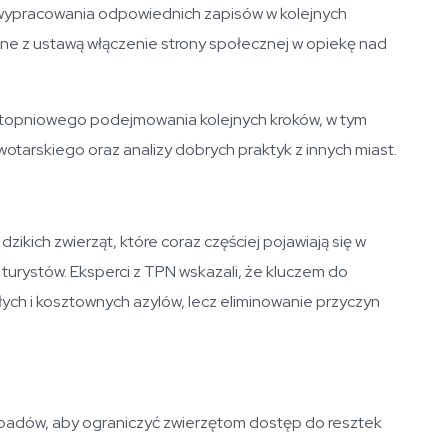
 wypracowania odpowiednich zapisów w kolejnych
e z ustawą włączenie strony społecznej w opiekę nad
topniowego podejmowania kolejnych kroków, w tym
otarskiego oraz analizy dobrych praktyk z innych miast.
zikich zwierząt, które coraz częściej pojawiają się w
urystów. Eksperci z TPN wskazali, że kluczem do
łych i kosztownych azylów, lecz eliminowanie przyczyn
padów, aby ograniczyć zwierzętom dostęp do resztek