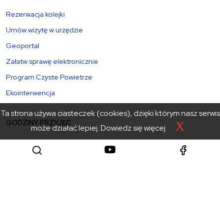
Rezerwacja kolejki
Umów wizytę w urzędzie
Geoportal
Załatw sprawę elektronicznie
Program Czyste Powietrze
Ekointerwencja
Ta strona używa ciasteczek (cookies), dzięki którym nasz serwis
GODZINY PRZYJĘĆ
X
może działać lepiej.
Dowiedz się więcej
Poniedziałek: 8:00 – 15:30
Wtorek – czwartek: 8:00 – 15:00
Piątek: 8:00 – 14:30
sekretariat@powiat.tatry.pl
+48 18 20 17 100