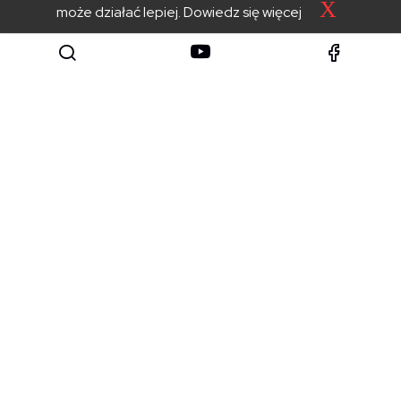
X
może działać lepiej.
Dowiedz się więcej
PRZYDATNE
Rezerwacja kolejki
Umów wizytę w urzędzie
Geoportal
Załatw sprawę elektronicznie
Program Czyste Powietrze
Ekointerwencja
GODZINY PRZYJĘĆ
Poniedziałek: 8:00 – 15:30
Wtorek – czwartek: 8:00 – 15:00
Piątek: 8:00 – 14:30