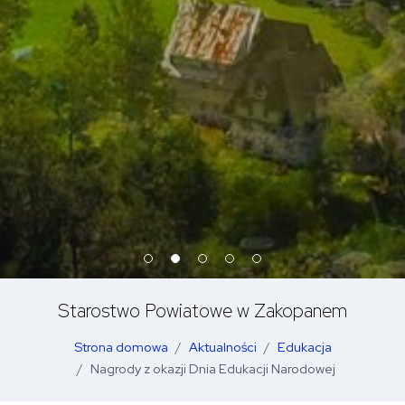
Starostwo Powiatowe w Zakopanem
Strona domowa
Aktualności
Edukacja
Nagrody z okazji Dnia Edukacji Narodowej