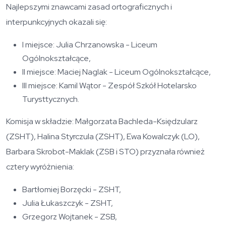
Najlepszymi znawcami zasad ortograficznych i
interpunkcyjnych okazali się:
I miejsce: Julia Chrzanowska - Liceum
Ogólnokształcące,
II miejsce: Maciej Naglak - Liceum Ogólnokształcące,
III miejsce: Kamil Wątor - Zespół Szkół Hotelarsko
Turysttycznych.
Komisja w składzie: Małgorzata Bachleda-Księdzularz
(ZSHT), Halina Styrczula (ZSHT), Ewa Kowalczyk (LO),
Barbara Skrobot-Maklak (ZSB i STO) przyznała również
cztery wyróżnienia:
Bartłomiej Borzęcki - ZSHT,
Julia Łukaszczyk - ZSHT,
Grzegorz Wojtanek - ZSB,