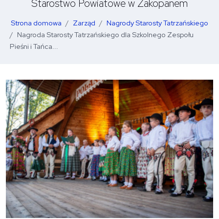
Starostwo Powiatowe w Zakopanem
Strona domowa
Zarząd
Nagrody Starosty Tatrzańskiego
Nagroda Starosty Tatrzańskiego dla Szkolnego Zespołu
Pieśni i Tańca...
O