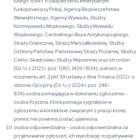
lutego 1994 r. o zaopatrzeniu emerytalnym
funkcjonariuszy Policji, Agencji Bezpieczeństwa
Wewnętrznego, Agencji Wywiadu, Służby
Kontrwywiadu Wojskowego, Służby Wywiadu
Wojskowego, Centralnego Biura Antykorupcyjnego,
Straży Granicznej, Straży Marszałkowskiej, Służby
Ochrony Państwa, Państwowej Straży Pożarnej, Służby
Celno-Skarbowej i Służby Więziennej oraz ich rodzin
(Dz. U. z 2023 r. poz. 1280, 1429 i 1834), żołnierz w
rozumieniu art. 2 pkt 39 ustawy z dnia 11 marca 2022 r. o
obronie Ojczyzny (Dz. U. z 2024 r. poz. 248 i
834).osoba pomagająca w dokonaniu zgłoszenia –
osoba fizyczna, która pomaga sygnaliście w
zgłoszeniu w kontekście związanym z pracą i której
pomoc nie powinna zostać ujawniona,
osoba odpowiedzialna – osoba odpowiedzialna za
przyjmowanie zgłoszeń, ich rejestrację, rozpatrywanie