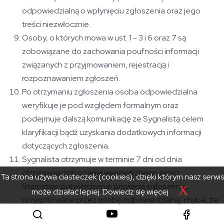
odpowiedzialną o wpłynięciu zgłoszenia oraz jego
treści niezwłocznie.
Osoby, o których mowa w ust. 1 - 3 i 6 oraz 7 są
zobowiązane do zachowania poufności informacji
związanych z przyjmowaniem, rejestracją i
rozpoznawaniem zgłoszeń.
Po otrzymaniu zgłoszenia osoba odpowiedzialna
weryfikuje je pod względem formalnym oraz
podejmuje dalszą komunikację ze Sygnalistą celem
klaryfikacji bądź uzyskania dodatkowych informacji
dotyczących zgłoszenia.
Sygnalista otrzymuje w terminie 7 dni od dnia
otrzymania zgłoszenia wewnętrznego przez
Ta strona używa ciasteczek (cookies), dzięki którym nasz serwis
Starostwo potwierdzenie przyjęcia zgłoszenia,
X
może działać lepiej.
Dowiedz się więcej
przygotowane przez osobę odpowiedzialną, chyba, że
Sygnalista nie podał adresu do kontaktu, na który