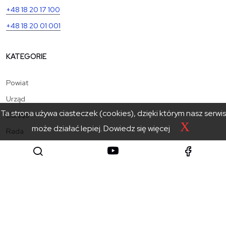
+48 18 20 17 100
+48 18 20 01 001
KATEGORIE
Powiat
Urząd
Ta strona używa ciasteczek (cookies), dzięki którym nasz serwis
Zarząd
X
może działać lepiej.
Dowiedz się więcej
Rada
Jednostki powiatu
Aktualności
Kontakt
Starostwo Powiatowe