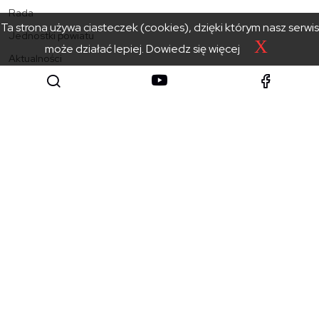
Rada
Ta strona używa ciasteczek (cookies), dzięki którym nasz serwis
Jednostki powiatu
X
może działać lepiej.
Dowiedz się więcej
Aktualności
Kontakt
Starostwo Powiatowe
w Zakopanem
SKONTAKTUJ SIĘ