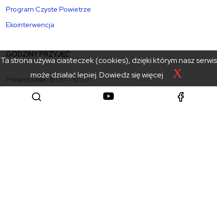
Program Czyste Powietrze
Ekointerwencja
GODZINY PRZYJĘĆ
Ta strona używa ciasteczek (cookies), dzięki którym nasz serwis
X
może działać lepiej.
Dowiedz się więcej
Poniedziałek: 8:00 – 15:30
Wtorek – czwartek: 8:00 – 15:00
Piątek: 8:00 – 14:30
sekretariat@powiat.tatry.pl
+48 18 20 17 100
+48 18 20 01 001
KATEGORIE
Powiat