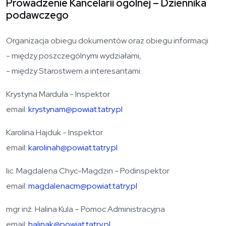
Prowadzenie Kancelarii ogólnej – Dziennika
podawczego
Organizacja obiegu dokumentów oraz obiegu informacji
- między poszczególnymi wydziałami,
- między Starostwem a interesantami.
Krystyna Marduła - Inspektor
email:
krystynam@powiat.tatry.pl
Karolina Hajduk - Inspektor
email:
karolinah@powiat.tatry.pl
lic. Magdalena Chyc-Magdzin - Podinspektor
email:
magdalenacm@powiat.tatry.pl
mgr inż. Halina Kula – Pomoc Administracyjna
email:
halinak@powiat.tatry.pl