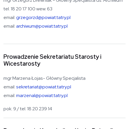
mgr Grzegorz Drewniak - Główny Specjalista ds. Archiwum
tel. 18 20 17 100 wew. 63
email:
grzegorzd@powiat.tatry.pl
email:
archiwum@powiat.tatry.pl
Prowadzenie Sekretariatu Starosty i
Wicestarosty
mgr Marzena Łojas- Główny Specjalista
email:
sekretariat@powiat.tatry.pl
email:
marzenal@powiat.tatry.pl
pok. 9 / tel. 18 20 239 14