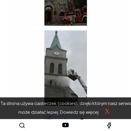
Ta strona używa ciasteczek (cookies), dzięki którym nasz serwis
X
może działać lepiej.
Dowiedz się więcej