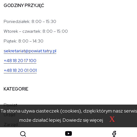
GODZINY PRZYJĘĆ
Poniedziałek: 8:00 – 15:30
Wtorek – czwartek: 8:00 – 15:00
Piątek: 8:00 – 14:30
sekretariat@powiat.tatry.pl
+48 18 20 17 100
+48 18 20 01 001
KATEGORIE
Powiat
Ta strona używa ciasteczek (cookies), dzięki którym nasz serwis
Urząd
X
może działać lepiej.
Dowiedz się więcej
Zarząd
Rada