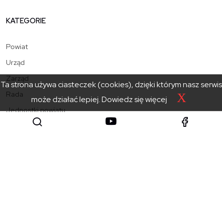
KATEGORIE
Powiat
Urząd
Zarząd
Ta strona używa ciasteczek (cookies), dzięki którym nasz serwis
Rada
X
może działać lepiej.
Dowiedz się więcej
Jednostki powiatu
Aktualności
Kontakt
Starostwo Powiatowe
w Zakopanem